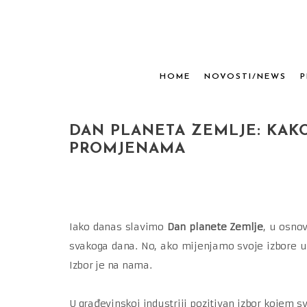
HOME
NOVOSTI/NEWS
P
DAN PLANETA ZEMLJE: KAK
PROMJENAMA
Iako danas slavimo
Dan planete Zemlje
, u osno
svakoga dana. No, ako mijenjamo svoje izbore u 
Izbor je na nama.
U građevinskoj industriji pozitivan izbor kojem s