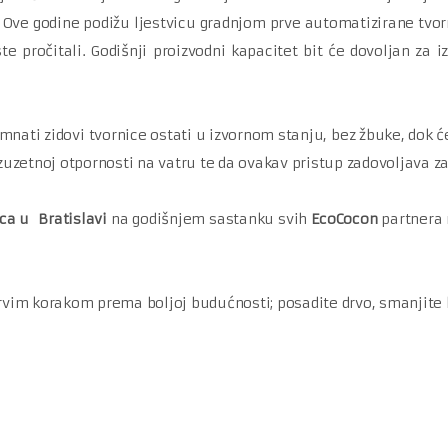
e. Ove godine podižu ljestvicu gradnjom prve automatizirane tv
te pročitali. Godišnji proizvodni kapacitet bit će dovoljan za
mnati zidovi tvornice ostati u izvornom stanju, bez žbuke, dok će
uzetnoj otpornosti na vatru te da ovakav pristup zadovoljava z
ca u Bratislavi
na godišnjem sastanku svih
EcoCocon
partnera 
prvim korakom prema boljoj budućnosti; posadite drvo, smanjite k