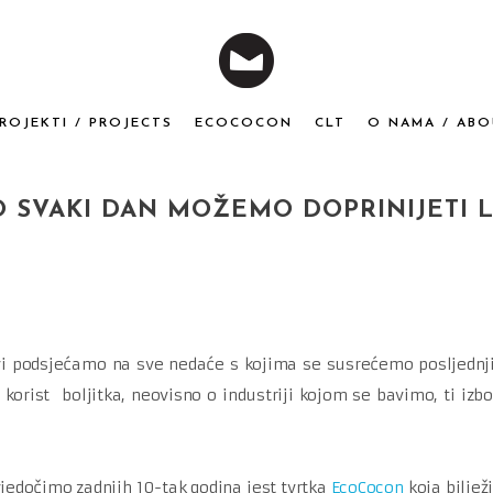
ROJEKTI / PROJECTS
ECOCOCON
CLT
O NAMA / ABO
O SVAKI DAN MOŽEMO DOPRINIJETI
vi podsjećamo na sve nedaće s kojima se susrećemo posljednji
korist boljitka, neovisno o industriji kojom se bavimo, ti izb
vjedočimo zadnjih 10-tak godina jest tvrtka
EcoCocon
koja biljež