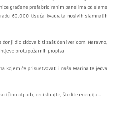
ornice građene prefabriciranim panelima od slame
 izradu 60.000 tisuća kvadrata nosivih slamnatih
 donji dio zidova biti zaštićen ivericom. Naravno,
ahtjeve protupožarnih propisa.
na kojem će prisustvovati i naša Marina te jedva
oličinu otpada, reciklirajte, štedite energiju…